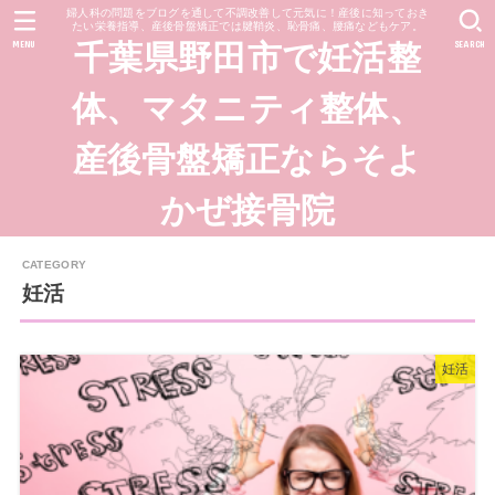
婦人科の問題をブログを通して不調改善して元気に！産後に知っておき
たい栄養指導、産後骨盤矯正では腱鞘炎、恥骨痛、腰痛などもケア。
MENU
SEARCH
千葉県野田市で妊活整
体、マタニティ整体、
産後骨盤矯正ならそよ
かぜ接骨院
妊活
妊活