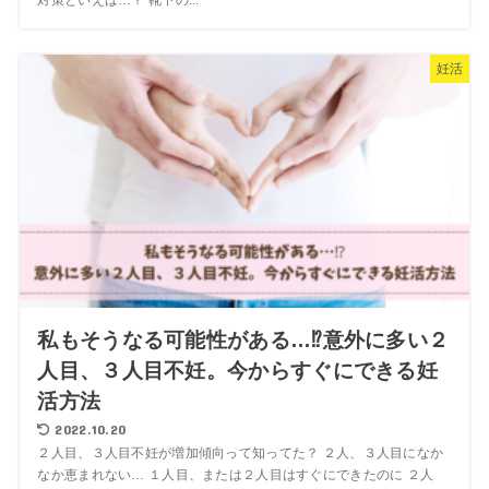
対策といえば…？ 靴下の...
妊活
私もそうなる可能性がある…⁉︎意外に多い２
人目、３人目不妊。今からすぐにできる妊
活方法
2022.10.20
２人目、３人目不妊が増加傾向って知ってた？ ２人、３人目になか
なか恵まれない… １人目、または２人目はすぐにできたのに ２人