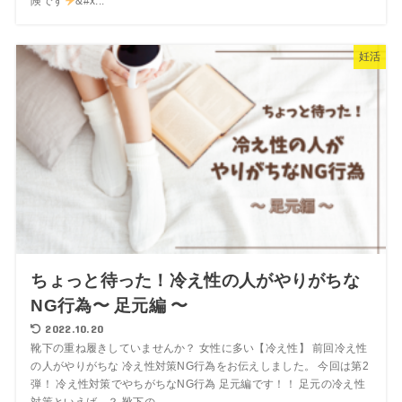
険です
&#x...
妊活
ちょっと待った！冷え性の人がやりがちな
NG行為〜 足元編 〜
2022.10.20
靴下の重ね履きしていませんか？ 女性に多い【冷え性】 前回冷え性
の人がやりがちな 冷え性対策NG行為をお伝えしました。 今回は第2
弾！ 冷え性対策でやちがちなNG行為 足元編です！！ 足元の冷え性