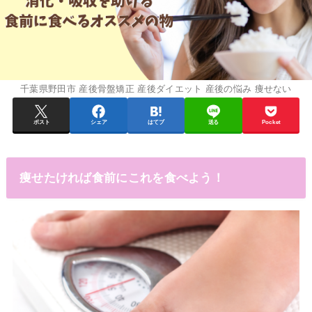
千葉県野田市 産後骨盤矯正 産後ダイエット 産後の悩み 痩せない
ポスト
シェア
はてブ
送る
Pocket
痩せたければ食前にこれを食べよう！